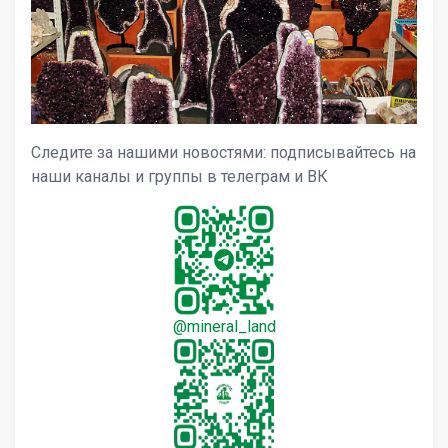
evron_left
chevron_ri
Следите за нашими новостями: подписывайтесь на
наши каналы и группы в телеграм и ВК
@mineral_land