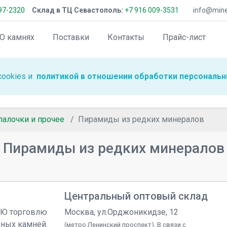
97-2320
Склад в ТЦ Севастополь:
+7 916 009-3531
info@miner
О камнях
Поставки
Контакты
Прайс-лист
cookies и
политикой в отношении обработки персональн
алочки и прочее
Пирамиды из редких минералов
Пирамиды из редких минералов
Центральный оптовый склад
УЮ торговлю
Москва, ул.Орджоникидзе, 12
чных камней.
(метро Ленинский проспект). В связи с