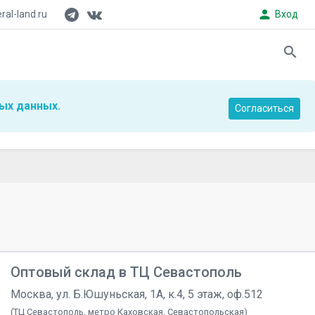
person
al-land.ru
Вход
search
ых данных.
Согласиться
Оптовый склад в ТЦ Севастополь
Москва, ул. Б.Юшуньская, 1А, к.4, 5 этаж, оф.512
(ТЦ Севастополь, метро Каховская, Севастопольская)