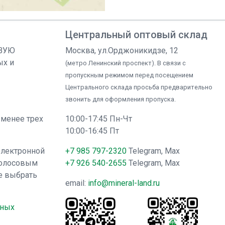
Центральный оптовый склад
ОВУЮ
Москва, ул.Орджоникидзе, 12
ых и
(метро Ленинский проспект). В связи с
пропускным режимом перед посещением
Центрального склада просьба предварительно
звонить для оформления пропуска.
 менее трех
10:00-17:45 Пн-Чт
10:00-16:45 Пт
электронной
+7 985 797-2320
Telegram, Max
голосовым
+7 926 540-2655
Telegram, Max
е выбрать
email:
info@mineral-land.ru
нных