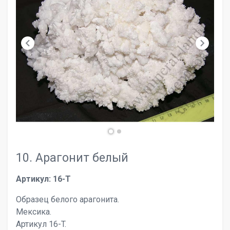
chevron_left
chevron_right
10. Арагонит белый
Артикул: 16-T
Образец белого арагонита.
Мексика.
Артикул 16-T.