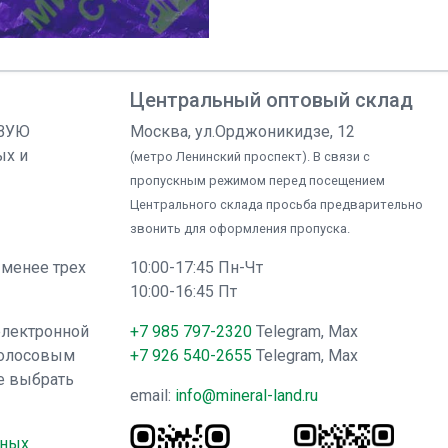
Центральный оптовый склад
ОВУЮ
Москва, ул.Орджоникидзе, 12
ых и
(метро Ленинский проспект). В связи с
пропускным режимом перед посещением
Центрального склада просьба предварительно
звонить для оформления пропуска.
 менее трех
10:00-17:45 Пн-Чт
10:00-16:45 Пт
электронной
+7 985 797-2320
Telegram, Max
голосовым
+7 926 540-2655
Telegram, Max
е выбрать
email:
info@mineral-land.ru
нных