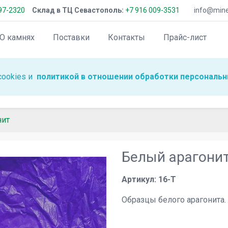
97-2320
Склад в ТЦ Севастополь:
+7 916 009-3531
info@miner
О камнях
Поставки
Контакты
Прайс-лист
cookies и
политикой в отношении обработки персональн
нит
Белый арагони
Артикул: 16-T
Образцы белого арагонита.