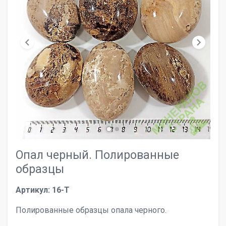
chevron_left
chevron_right
Опал черный. Полированные
образцы
Артикул: 16-T
Полированные образцы опала черного.