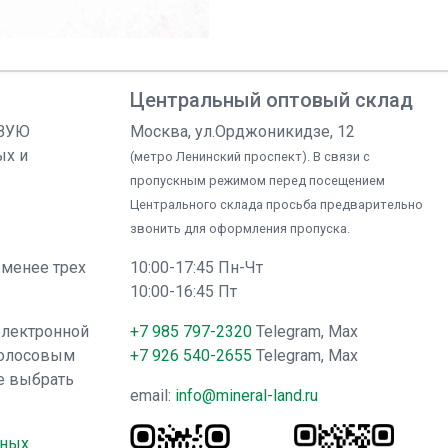
Центральный оптовый склад
ОВУЮ
Москва, ул.Орджоникидзе, 12
ых и
(метро Ленинский проспект). В связи с
пропускным режимом перед посещением
Центрального склада просьба предварительно
звонить для оформления пропуска.
 менее трех
10:00-17:45 Пн-Чт
10:00-16:45 Пт
электронной
+7 985 797-2320
Telegram, Max
голосовым
+7 926 540-2655
Telegram, Max
е выбрать
email:
info@mineral-land.ru
нных