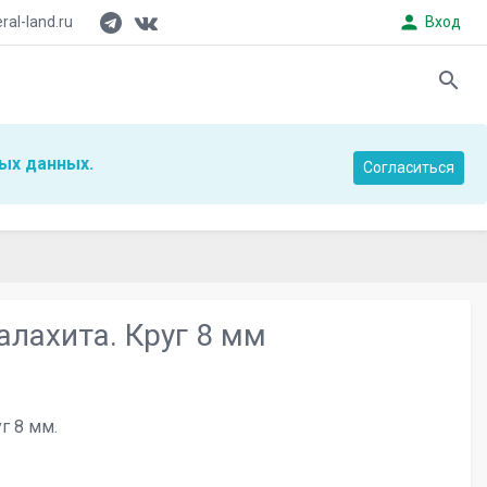
person
al-land.ru
Вход
search
ых данных.
Согласиться
лахита. Круг 8 мм
г 8 мм.