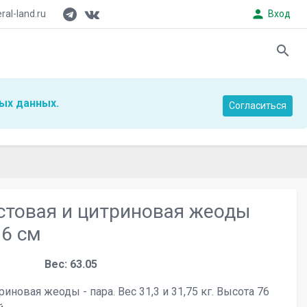
person
al-land.ru
Вход
search
ых данных.
Согласиться
стовая и цитриновая жеоды
76 см
Вес: 63.05
иновая жеоды - пара. Вес 31,3 и 31,75 кг. Высота 76