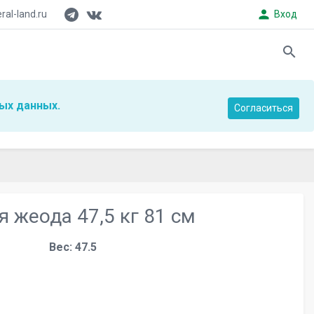
person
al-land.ru
Вход
search
ых данных.
Согласиться
я жеода 47,5 кг 81 см
Вес: 47.5