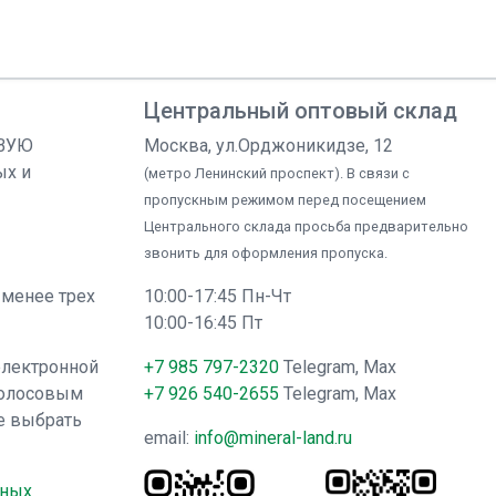
Центральный оптовый склад
ОВУЮ
Москва, ул.Орджоникидзе, 12
ых и
(метро Ленинский проспект). В связи с
пропускным режимом перед посещением
Центрального склада просьба предварительно
звонить для оформления пропуска.
 менее трех
10:00-17:45 Пн-Чт
10:00-16:45 Пт
электронной
+7 985 797-2320
Telegram, Max
голосовым
+7 926 540-2655
Telegram, Max
е выбрать
email:
info@mineral-land.ru
нных