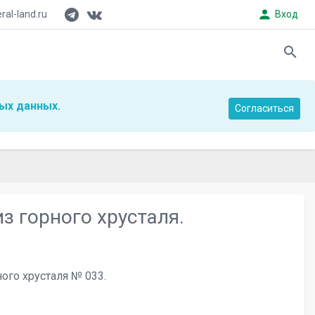
person
al-land.ru
Вход
search
ых данных.
Согласиться
з горного хрусталя.
ного хрусталя № 033.