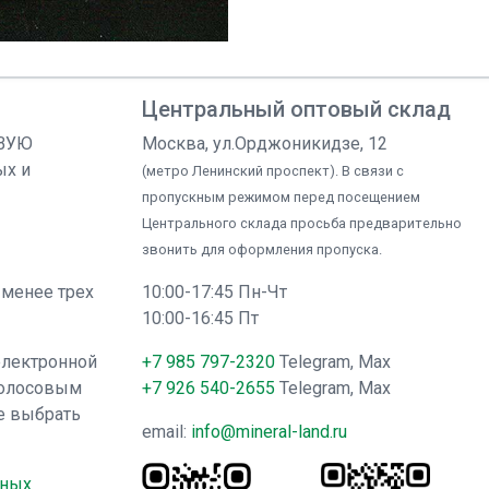
Центральный оптовый склад
ОВУЮ
Москва, ул.Орджоникидзе, 12
ых и
(метро Ленинский проспект). В связи с
пропускным режимом перед посещением
Центрального склада просьба предварительно
звонить для оформления пропуска.
 менее трех
10:00-17:45 Пн-Чт
10:00-16:45 Пт
электронной
+7 985 797-2320
Telegram, Max
голосовым
+7 926 540-2655
Telegram, Max
е выбрать
email:
info@mineral-land.ru
нных