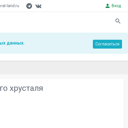
person
al-land.ru
Вход
search
ых данных.
Согласиться
го хрусталя