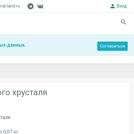
person
al-land.ru
Вход
search
ых данных.
Согласиться
ого хрусталя
таля.
 0,07 кг.