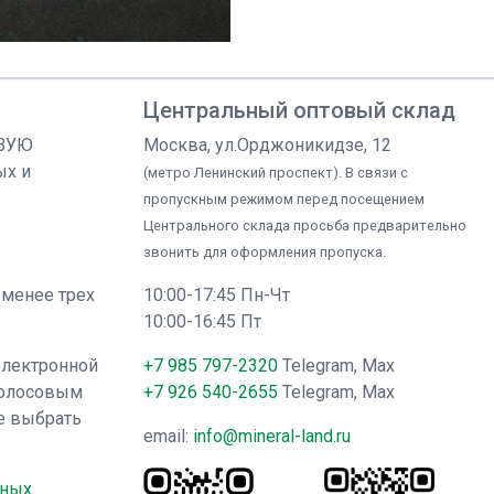
Центральный оптовый склад
ОВУЮ
Москва, ул.Орджоникидзе, 12
ых и
(метро Ленинский проспект). В связи с
пропускным режимом перед посещением
Центрального склада просьба предварительно
звонить для оформления пропуска.
 менее трех
10:00-17:45 Пн-Чт
10:00-16:45 Пт
электронной
+7 985 797-2320
Telegram, Max
голосовым
+7 926 540-2655
Telegram, Max
е выбрать
email:
info@mineral-land.ru
нных