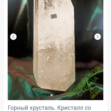
chevron_left
chevron_right
Горный хрусталь. Кристалл со