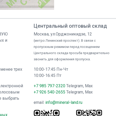
Центральный оптовый склад
ОВУЮ
Москва, ул.Орджоникидзе, 12
ых и
(метро Ленинский проспект). В связи с
пропускным режимом перед посещением
Центрального склада просьба предварительно
звонить для оформления пропуска.
 менее трех
10:00-17:45 Пн-Чт
10:00-16:45 Пт
электронной
+7 985 797-2320
Telegram, Max
голосовым
+7 926 540-2655
Telegram, Max
е выбрать
email:
info@mineral-land.ru
нных