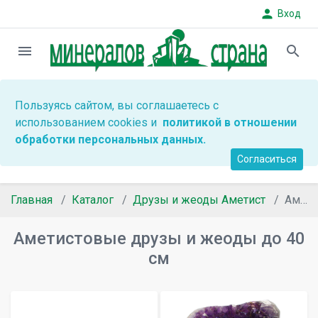
person
Вход
menu
search
Пользуясь сайтом, вы соглашаетесь с
использованием cookies и
политикой в отношении
обработки персональных данных.
Согласиться
Главная
Каталог
Друзы и жеоды Аметист
Аметистовые друзы и жеоды до 40 см
Аметистовые друзы и жеоды до 40
см