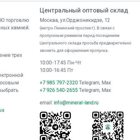
Центральный оптовый склад
УЮ торговлю
Москва, ул.Орджоникидзе, 12
чных камней.
(метро Ленинский проспект). В связи с
пропускным режимом перед посещением
Центрального склада просьба предварительно
звонить для оформления пропуска.
менее трех
10:00-17:45 Пн-Чт
10:00-16:45 Пт
ектронной
лосовым
+7 985 797-2320
Telegram, Max
выбрать
+7 926 540-2655
Telegram, Max
email:
info@mineral-land.ru
ых