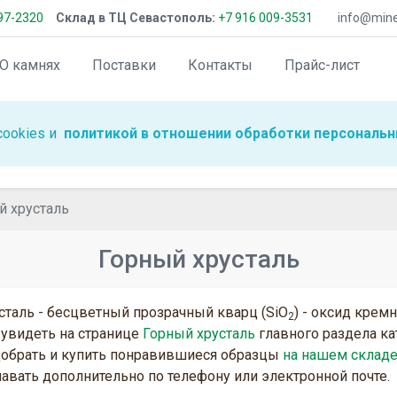
97-2320
Склад в ТЦ Севастополь:
+7 916 009-3531
info@miner
О камнях
Поставки
Контакты
Прайс-лист
cookies и
политикой в отношении обработки персональн
й хрусталь
Горный хрусталь
сталь - бесцветный прозрачный кварц (SiO
) - оксид крем
2
увидеть на странице
Горный хрусталь
главного раздела ка
обрать и купить понравившиеся образцы
на нашем складе
навать дополнительно по телефону или электронной почте.