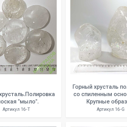
Горный хрусталь п
хрусталь.Полировка
со спиленным осно
оская "мыло".
Крупные обра
Артикул 16-T
Артикул 16-G