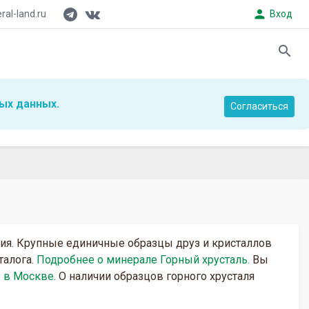
person
al-land.ru
Вход
search
ых данных.
Согласиться
ния. Крупные единичные образцы друз и кристаллов
талога.
Подробнее о минерале Горный хрусталь.
Вы
 в Москве.
О наличии образцов горного хрусталя