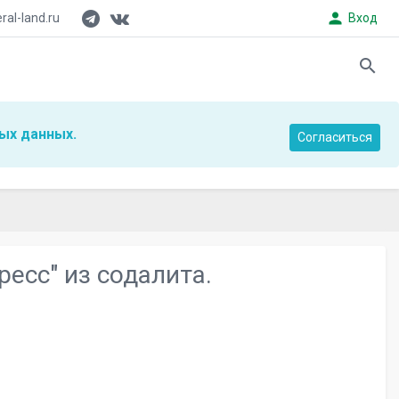
person
al-land.ru
Вход
search
ых данных.
Согласиться
ресс" из содалита.