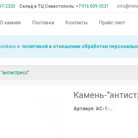
97-2320
Склад в ТЦ Севастополь:
+7 916 009-3531
info@miner
О камнях
Поставки
Контакты
Прайс-лист
cookies и
политикой в отношении обработки персональн
"антистресс"
Камень-"антист
Артикул: АС-1-…