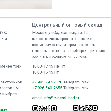
Центральный оптовый склад
ОВУЮ
Москва, ул.Орджоникидзе, 12
ых и
(метро Ленинский проспект). В связи с
пропускным режимом перед посещением
Центрального склада просьба предварительно
звонить для оформления пропуска.
 менее трех
10:00-17:45 Пн-Чт
10:00-16:45 Пт
электронной
+7 985 797-2320
Telegram, Max
голосовым
+7 926 540-2655
Telegram, Max
е выбрать
email:
info@mineral-land.ru
нных