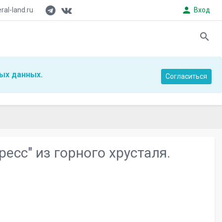
person
al-land.ru
Вход
search
ых данных.
Согласиться
есс" из горного хрусталя.