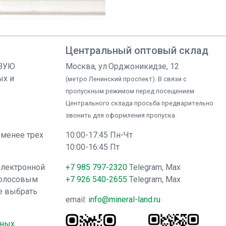
Центральный оптовый склад
ОВУЮ
Москва, ул.Орджоникидзе, 12
ых и
(метро Ленинский проспект). В связи с
пропускным режимом перед посещением
Центрального склада просьба предварительно
звонить для оформления пропуска.
 менее трех
10:00-17:45 Пн-Чт
10:00-16:45 Пт
электронной
+7 985 797-2320
Telegram, Max
голосовым
+7 926 540-2655
Telegram, Max
е выбрать
email:
info@mineral-land.ru
нных