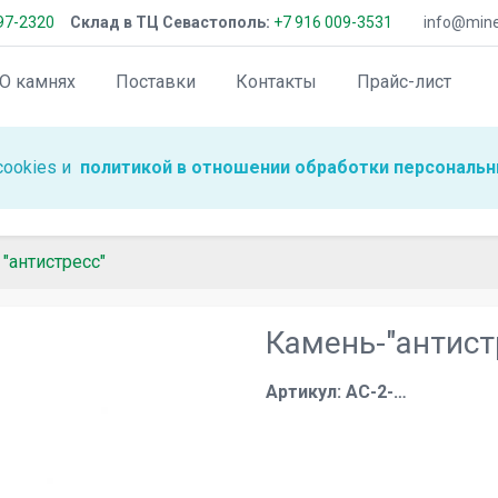
97-2320
Склад в ТЦ Севастополь:
+7 916 009-3531
info@miner
О камнях
Поставки
Контакты
Прайс-лист
cookies и
политикой в отношении обработки персональн
"антистресс"
Камень-"антистр
Артикул: АС-2-…