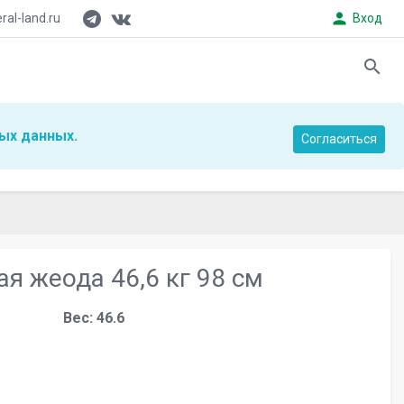
person
al-land.ru
Вход
search
ых данных.
Согласиться
я жеода 46,6 кг 98 см
Вес: 46.6