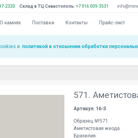
97-2320
Склад в ТЦ Севастополь:
+7 916 009-3531
info@miner
О камнях
Поставки
Контакты
Прайс-лист
cookies и
политикой в отношении обработки персональн
571. Аметистова
Артикул: 16-S
Образец №571.
Аметистовая жеода.
Бразилия.