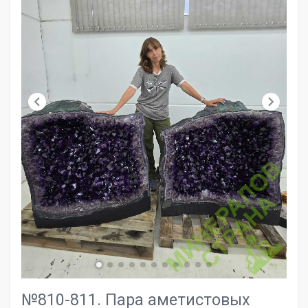
chevron_left
chevron_right
№810-811. Пара аметистовых