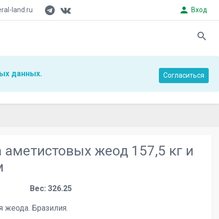
person
al-land.ru
Вход
search
ых данных.
Согласиться
 аметистовых жеод 157,5 кг и
м
Вес: 326.25
 жеода. Бразилия.