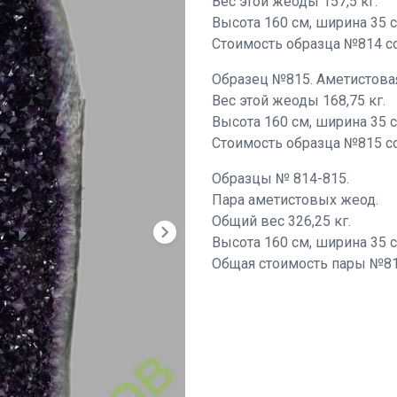
Вес этой жеоды 157,5 кг.
Высота 160 см, ширина 35 с
Стоимость образца №814 со
Образец №815. Аметистовая
Вес этой жеоды 168,75 кг.
Высота 160 см, ширина 35 с
Стоимость образца №815 со
Образцы № 814-815.
Пара аметистовых жеод.
Общий вес 326,25 кг.
chevron_right
Высота 160 см, ширина 35 с
Общая стоимость пары №810