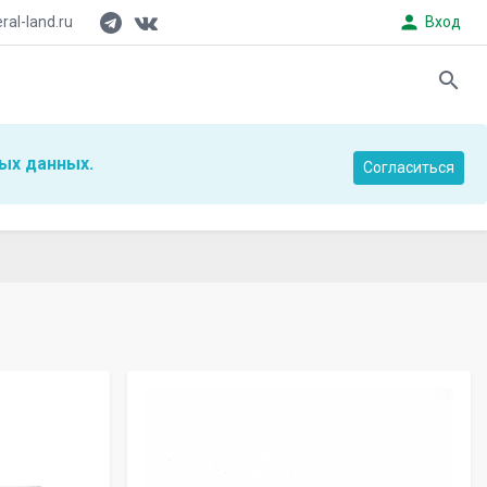
person
al-land.ru
Вход
search
ых данных.
Согласиться