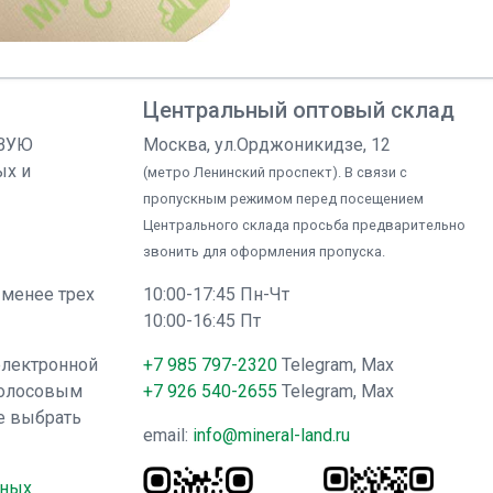
Центральный оптовый склад
ОВУЮ
Москва, ул.Орджоникидзе, 12
ых и
(метро Ленинский проспект). В связи с
пропускным режимом перед посещением
Центрального склада просьба предварительно
звонить для оформления пропуска.
 менее трех
10:00-17:45 Пн-Чт
10:00-16:45 Пт
электронной
+7 985 797-2320
Telegram, Max
голосовым
+7 926 540-2655
Telegram, Max
е выбрать
email:
info@mineral-land.ru
нных