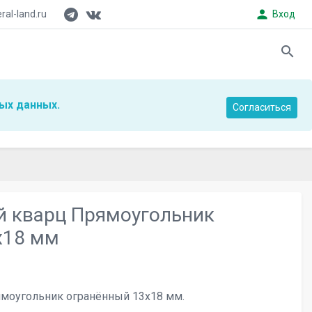
person
al-land.ru
Вход
search
ых данных.
Согласиться
 кварц Прямоугольник
х18 мм
моугольник огранённый 13х18 мм.