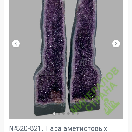
chevron_left
chevron_right
№820-821. Пара аметистовых