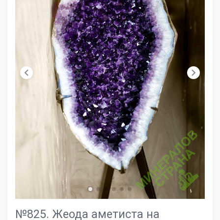
chevron_left
chevron_right
№825. Жеода аметиста на