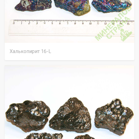
Халькопирит 16-L