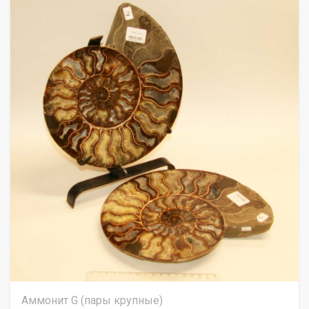
Аммонит G (пары крупные)