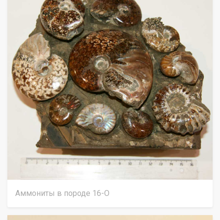
Аммониты в породе 16-О