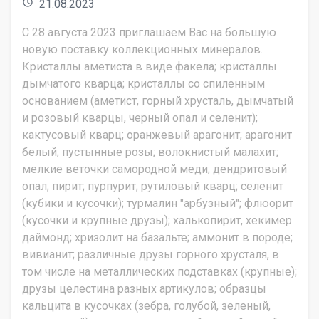
access_time
21.08.2023
С 28 августа 2023 приглашаем Вас на большую
новую поставку коллекционных минералов.
Кристаллы аметиста в виде факела; кристаллы
дымчатого кварца; кристаллы со спиленным
основанием (аметист, горный хрусталь, дымчатый
и розовый кварцы, черный опал и селенит);
кактусовый кварц; оранжевый арагонит; арагонит
белый; пустынные розы; волокнистый малахит;
мелкие веточки самородной меди; дендритовый
опал; пирит; пурпурит; рутиловый кварц; селенит
(кубики и кусочки); турмалин "арбузный"; флюорит
(кусочки и крупные друзы); халькопирит, хёкимер
даймонд; хризолит на базальте; аммонит в породе;
вивианит; различные друзы горного хрусталя, в
том числе на металлических подставках (крупные);
друзы целестина разных артикулов; образцы
кальцита в кусочках (зебра, голубой, зеленый,