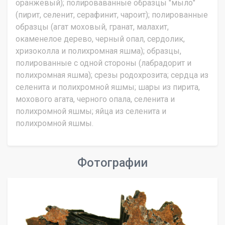
оранжевый); полироваванные образцы "мыло"
(пирит, селенит, серафинит, чароит); полированные
образцы (агат моховый, гранат, малахит,
окаменелое дерево, черный опал, сердолик,
хризоколла и полихромная яшма); образцы,
полированные с одной стороны (лабрадорит и
полихромная яшма); срезы родохрозита; сердца из
селенита и полихромной яшмы; шары из пирита,
мохового агата, черного опала, селенита и
полихромной яшмы; яйца из селенита и
полихромной яшмы.
Фотографии