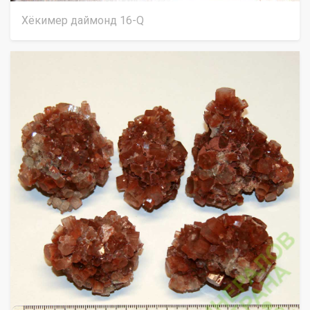
Xёкимер даймонд 16-Q