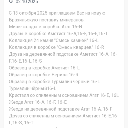
access_time
02.10.2025
С 13 октября 2025 приглашаем Вас на новую
Бразильскую поставку минералов:
Мини-жеоды в коробке Агат 16-N
Друзы в коробке Аметист 16-A,16-F, 16-E,16-T
Коллекция 24 камня "Смесь камней" 16-L
Коллекция в коробке "Смесь кварцев" 16-R
Друза на деревянной подставке Аметист 16-A, 16-
F,16-E,16-L,16-S
Образец в коробке Аметист 16-L
Образец в коробке Берилл 16-R
Образец в коробке Турмалин чёрный 16-L
Турмалин чёрный16-L
Кристалл со спиленным основанием Агат 16-E, 16L
Жеода Агат 16-A, 16-F, 16-E
Жеода на деревянной подставке Агат 16-A, 16-F
Друза со спиленным основанием Аметист 16-E,16-
L,16-S, 16-T