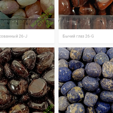
сованный 26-J
Бычий глаз 26-G