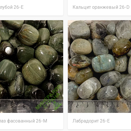
лубой 26-Е
Кальцит оранжевый 26-D
лаз фасованный 26-М
Лабрадорит 26-Е