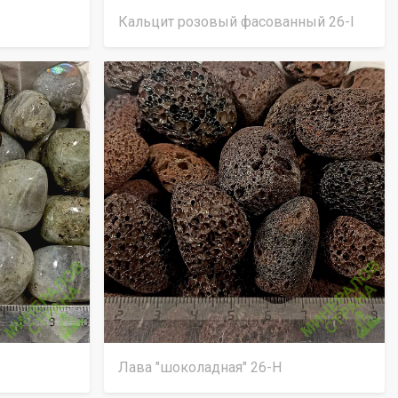
Кальцит розовый фасованный 26-I
Лава "шоколадная" 26-Н