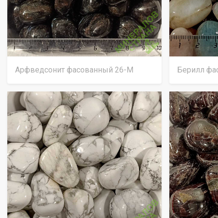
Арфведсонит фасованный 26-М
Берилл фа