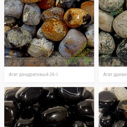
Агат дендритовый 26-I
Агат древ