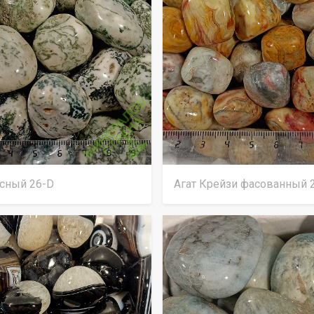
есный 26-D
Агат Крейзи фасованный 2