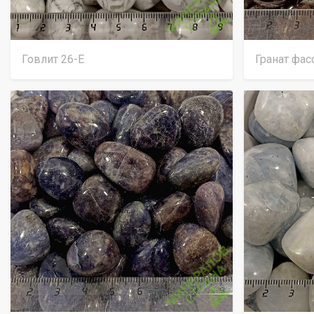
Говлит 26-Е
Гранат фа