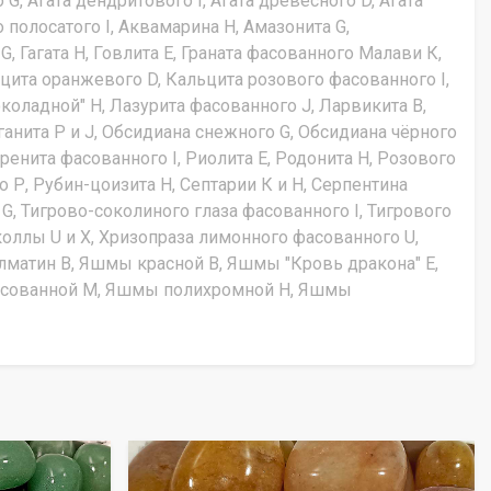
, Агата дендритового I, Агата древесного D, Агата
о полосатого I, Аквамарина Н, Амазонита G,
 Гагата Н, Говлита Е, Граната фасованного Малави К,
ьцита оранжевого D, Кальцита розового фасованного I,
коладной" Н, Лазурита фасованного J, Ларвикита В,
анита Р и J, Обсидиана снежного G, Обсидиана чёрного
ренита фасованного I, Риолита Е, Родонита Н, Розового
 Р, Рубин-цоизита Н, Септарии К и Н, Серпентина
 G, Тигрово-соколиного глаза фасованного I, Тигрового
зоколлы U и Х, Хризопраза лимонного фасованного U,
матин В, Яшмы красной В, Яшмы "Кровь дракона" Е,
асованной М, Яшмы полихромной Н, Яшмы