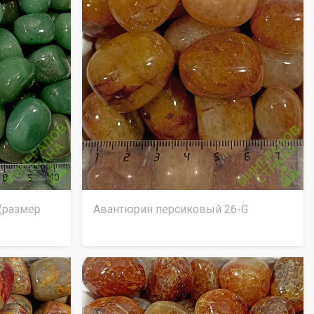
(размер
Авантюрин персиковый 26-G