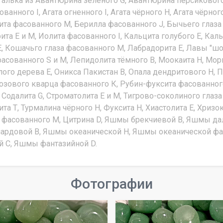
алька из Авантюрина зелёного G, Авантюрина персикового G
ванного I, Агата огненного I, Агата чёрного Н, Агата чёрног
а фасованного М, Берилла фасованного J, Бычьего глаза G,
а Е и М, Иолита фасованного I, Кальцита голубого Е, Кал
, Кошачьго глаза фасованного М, Лабрадорита Е, Лавы "шо
асованного S и М, Лепидолита тёмного В, Моокаита Н, Морг
ого дерева Е, Оникса Пакистан В, Опала дендритового Н, П
озового кварца фасованного К, Рубин-фуксита фасованного
 Содалита G, Строматолита Е и М, Тигрово-соколиного глаза
лита Т, Турмалина чёрного Н, Фуксита Н, Хиастолита Е, Хри
 фасованного М, Цитрина D, Яшмы брекчиевой В, Яшмы дал
рдовой В, Яшмы океанической Н, Яшмы океанической ф
й С, Яшмы фантазийной D.
Фотографии