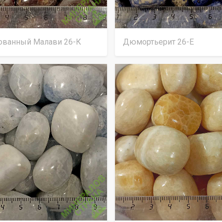
сованный Малави 26-К
Дюмортьерит 26-Е