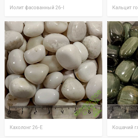
Иолит фасованный 26-I
Кальцит го
Кахолонг 26-Е
Кошачий г