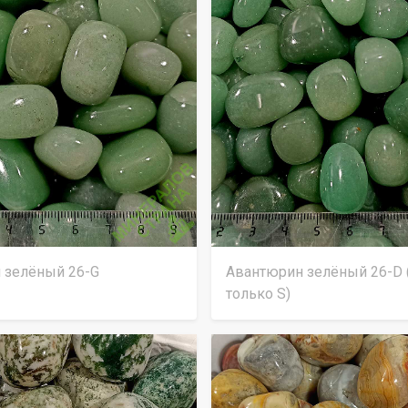
 зелёный 26-G
Авантюрин зелёный 26-D 
только S)