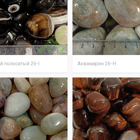
й полосатый 26-I
Аквамарин 26-Н