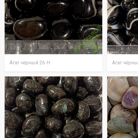
Агат чёрный 26-Н
Агат чёрны