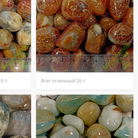
6-I
Агат огненный 26-I