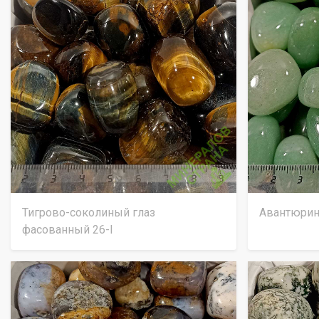
Тигрово-соколиный глаз
Авантюрин
фасованный 26-I