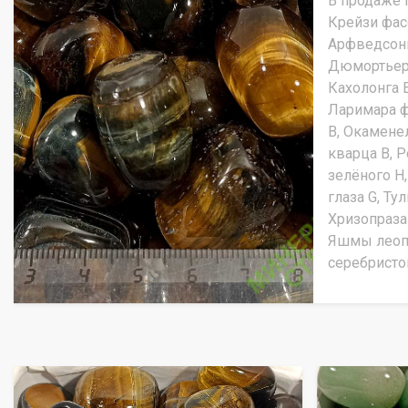
В продаже г
Крейзи фасо
Арфведсонит
Дюмортьерит
Кахолонга Е
Ларимара ф
В, Окаменел
кварца В, Р
зелёного Н,
глаза G, Ту
Хризопраза
Яшмы леопа
серебристо