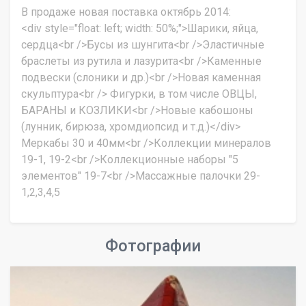
В продаже новая поставка октябрь 2014:
<div style="float: left; width: 50%;">Шарики, яйца,
сердца<br />Бусы из шунгита<br />Эластичные
браслеты из рутила и лазурита<br />Каменные
подвески (слоники и др.)<br />Новая каменная
скульптура<br /> Фигурки, в том числе ОВЦЫ,
БАРАНЫ и КОЗЛИКИ<br />Новые кабошоны
(лунник, бирюза, хромдиопсид и т.д.)</div>
Меркабы 30 и 40мм<br />Коллекции минералов
19-1, 19-2<br />Коллекционные наборы "5
элементов" 19-7<br />Массажные палочки 29-
1,2,3,4,5
Фотографии