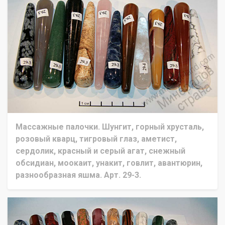
Массажные палочки. Шунгит, горный хрусталь,
розовый кварц, тигровый глаз, аметист,
сердолик, красный и серый агат, снежный
обсидиан, моокаит, унакит, говлит, авантюрин,
разнообразная яшма. Арт. 29-3.