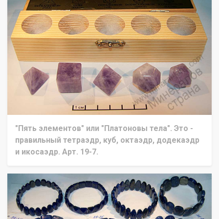
"Пять элементов" или "Платоновы тела". Это -
правильный тетраэдр, куб, октаэдр, додекаэдр
и икосаэдр. Арт. 19-7.