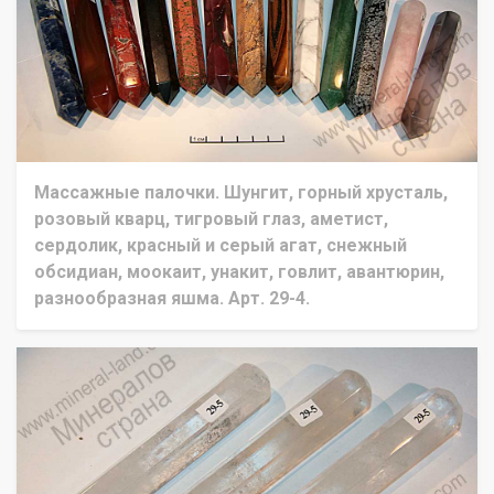
Массажные палочки. Шунгит, горный хрусталь,
розовый кварц, тигровый глаз, аметист,
сердолик, красный и серый агат, снежный
обсидиан, моокаит, унакит, говлит, авантюрин,
разнообразная яшма. Арт. 29-4.