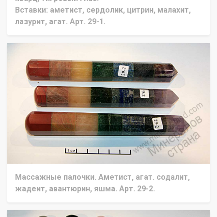
Вставки: аметист, сердолик, цитрин, малахит,
лазурит, агат. Арт. 29-1.
Массажные палочки. Аметист, агат. содалит,
жадеит, авантюрин, яшма. Арт. 29-2.