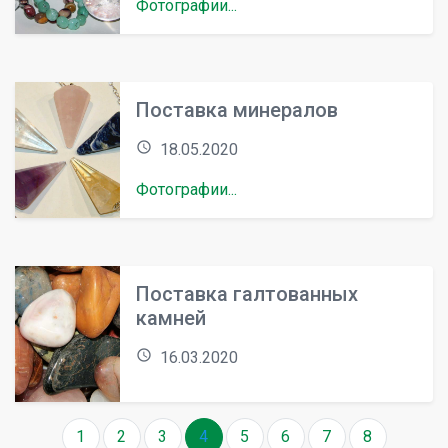
Фотографии...
Поставка минералов
access_time
18.05.2020
Фотографии...
Поставка галтованных
камней
access_time
16.03.2020
1
2
3
4
5
6
7
8