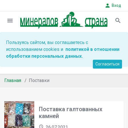
person
Вход
menu
search
Пользуясь сайтом, вы соглашаетесь с
использованием cookies и
политикой в отношении
обработки персональных данных.
Согласиться
Главная
Поставки
Поставка галтованных
камней
access_time
26.07.2021