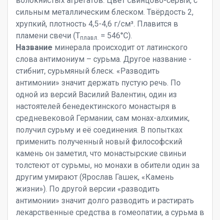
волокнистых агрегатов. Цвет свинцово-серый, с
сильным металлическим блеском. Твёрдость 2,
хрупкий, плотность 4,5-4,6 г/см³. Плавится в
пламени свечи (T
= 546°С).
плавл.
Название
минерала происходит от латинского
слова антимониум – сурьма. Другое название -
стибнит, сурьмяный блеск. «Разводить
антимонии» значит держать пустую речь. По
одной из версий Василий Валентин, один из
настоятелей бенедектинского монастыря в
средневековой Германии, сам монах-алхимик,
получил сурьму и её соединения. В попытках
применить полученный новый философский
камень он заметил, что монастырские свиньи
толстеют от сурьмы, но монахи в обители один за
другим умирают (Ярослав Гашек, «Камень
жизни»). По другой версии «разводить
антимонии» значит долго разводить и растирать
лекарственные средства в гомеопатии, а сурьма в