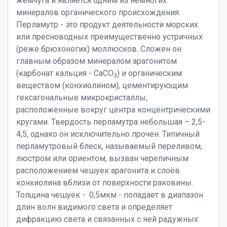
жемчуга и является одним из немногих
минералов органического происхождения.
Перламутр - это продукт деятельности морских
или пресноводных преимущественно устричных
(реже брюхоногих) моллюсков. Сложен он
главным образом минералом арагонитом
(карбонат кальция - СаСО
) и органическим
3
веществом (конхиолином), цементирующим
гексагональные микрокристаллы,
расположенные вокруг центра концентрическими
кругами. Твердость перламутра небольшая – 2,5-
4,5, однако он исключительно прочен. Типичный
перламутровый блеск, называемый переливом,
люстром или ориентом, вызван черепичным
расположением чешуек арагонита и слоёв
конхиолина вблизи от поверхности раковины.
Толщина чешуек - 0,5мкм - попадает в диапазон
длин волн видимого света и определяет
дифракцию света и связанных с ней радужных