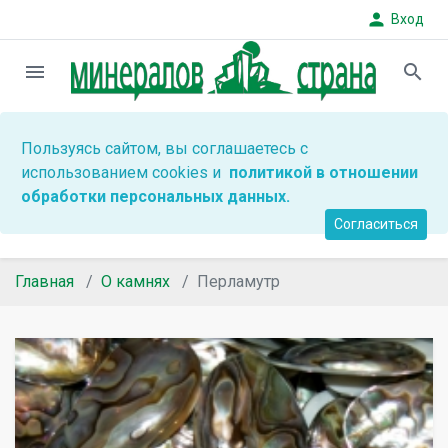
person
Вход
menu
search
Пользуясь сайтом, вы соглашаетесь с
использованием cookies и
политикой в отношении
обработки персональных данных.
Согласиться
Главная
О камнях
Перламутр