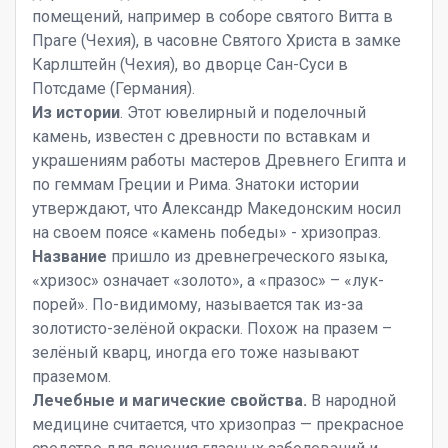
помещений, например в соборе святого Витта в
Праге (Чехия), в часовне Святого Христа в замке
Карлштейн (Чехия), во дворце Сан-Суси в
Потсдаме (Германия).
Из истории
. Этот ювелирный и поделочный
камень, известен с древности по вставкам и
украшениям работы мастеров Древнего Египта и
по геммам Греции и Рима. Знатоки истории
утверждают, что Александр Македонским носил
на своем поясе «камень победы» - хризопраз.
Название
пришло из древнегреческого языка,
«хризос» означает «золото», а «празос» – «лук-
порей». По-видимому, называется так из-за
золотисто-зелёной окраски. Похож на празем –
зелёный кварц, иногда его тоже называют
праземом.
Лечебные и магические свойства.
В народной
медицине считается, что хризопраз — прекрасное