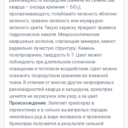
разновидность халцедона (камень из семейства
кварца – оксида кремния – SiO
),
2
просвечивающего, голубовато-зеленого, яблочно-
зеленого, травяно-зелёного или изумрудно-
зеленого цвета. Такую окраску придают примеси
гидроокислов никеля. Микроскопические
кварцевые волокна, слагающие минерал, имеют
радиально-лучистую структуру. Камень
полупрозрачен, твёрдость 6-7. Цвет может
побледнеть при длительном солнечном
освещении и тепловом воздействии. Цвет можно
освежить посредством хранения во влажной
ткани. В отличии от многих других непрозрачных
разновидностей кварца и халцедона, хризопраз
ценится не за рисунок или узор, а за цвет.
Происхождение.
Залегает хризопраз в
серпентинах и в сильно выветрелых породах
никелевых руд в виде желваков и прожилков.
Хризопраз получается в результате сильной