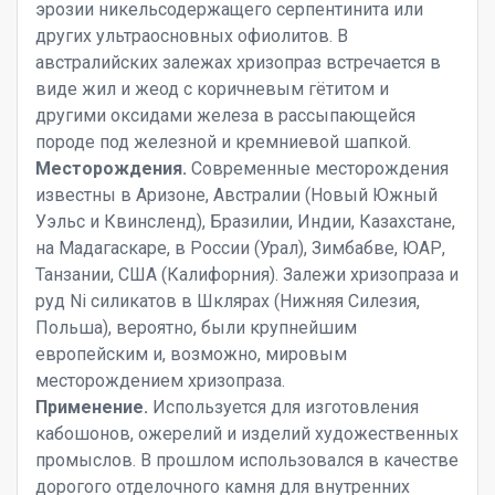
эрозии никельсодержащего серпентинита или
других ультраосновных офиолитов. В
австралийских залежах хризопраз встречается в
виде жил и жеод с коричневым гётитом и
другими оксидами железа в рассыпающейся
породе под железной и кремниевой шапкой.
Месторождения.
Современные месторождения
известны в Аризоне, Австралии (Новый Южный
Уэльс и Квинсленд), Бразилии, Индии, Казахстане,
на Мадагаскаре, в России (Урал), Зимбабве, ЮАР,
Танзании, США (Калифорния). Залежи хризопраза и
руд Ni силикатов в Шклярах (Нижняя Силезия,
Польша), вероятно, были крупнейшим
европейским и, возможно, мировым
месторождением хризопраза.
Применение.
Используется для изготовления
кабошонов, ожерелий и изделий художественных
промыслов. В прошлом использовался в качестве
дорогого отделочного камня для внутренних