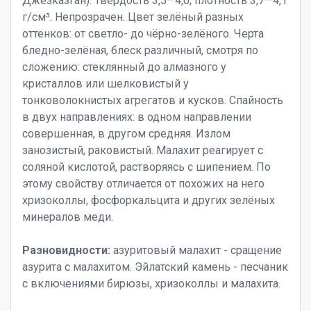
Джезказган). Твёрдость 3,5—4,0; плотность 3,7—4,1
г/см³. Непрозрачен. Цвет зелёный разных
оттенков: от светло- до чёрно-зелёного. Черта
бледно-зелёная, блеск различный, смотря по
сложению: стеклянный до алмазного у
кристаллов или шелковистый у
тонковолокнистых агрегатов и кусков. Спайность
в двух направлениях: в одном направлении
совершенная, в другом средняя. Излом
занозистый, раковистый. Малахит реагирует с
соляной кислотой, растворяясь с шипением. По
этому свойству отличается от похожих на него
хризоколлы, фосфоркальцита и других зелёных
минералов меди.
Разновидности:
азуритовый малахит - сращение
азурита с малахитом. Эйлатский камень - песчаник
с включениями бирюзы, хризоколлы и малахита.