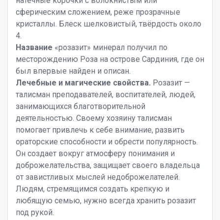
натечные корочки с волокнистым или
сферическим сложением, реже прозрачные
кристаллы. Блеск шелковистый, твёрдость около
4.
Название
«розазит» минерал получил по
месторождению Роза на острове Сардиния, где он
был впервые найден и описан.
Лечебные и магические свойства.
Розазит —
талисман преподавателей, воспитателей, людей,
занимающихся благотворительной
деятельностью. Своему хозяину талисман
помогает привлечь к себе внимание, развить
ораторские способности и обрести популярность.
Он создает вокруг атмосферу понимания и
доброжелательства, защищает своего владельца
от завистливых мыслей недоброжелателей.
Людям, стремящимся создать крепкую и
любящую семью, нужно всегда хранить розазит
под рукой.