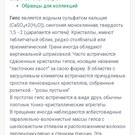
Образцы для коллекций
Гипс
является водным сульфатом кальция
(CaSO
×2(H
O)), сингония моноклинная, твердость
4
2
1,5 - 2 (царапается ногтем). Кристаллы, имеют
таблитчатый облик, редко столбчатый или
призматический. Грани иногда обладают
вертикальной штриховкой. Часто встречаются
сдвоенные кристаллы гипса, носящие название
"ласточкин хвост" за свою форму. В областях с
засушливым климатом встречаются причудливые
сростки линзовидных кристаллов, собранные
розеткой - "розы пустыни".
В пустотах гипс встречается в виде друз, обычны
плотные тонко-кристаллические агрегаты.
В трещинах иногда наблюдаются асбестовидные
параллельно-волокнистые массы гипса с
шелковистым отливом и расположением волокон
перпендикулярно к стенкам трещин. Эта