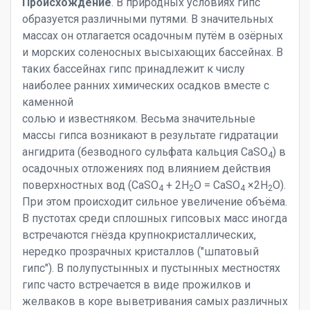
Происхождение
. В природных условиях гипс
образуется различными путями. В значительных
массах он отлагается осадочным путём в озёрных
и морских соленосных высыхающих бассейнах. В
таких бассейнах гипс принадлежит к числу
наиболее ранних химических осадков вместе с
каменной
солью и известняком. Весьма значительные
массы гипса возникают в результате гидратации
ангидрита (безводного сульфата кальция CaSO
) в
4
осадочных отложениях под влиянием действия
поверхностных вод (CaSO
+ 2H
O = CaSO
×2H
O).
4
2
4
2
При этом происходит сильное увеличение объёма.
В пустотах среди сплошных гипсовых масс иногда
встречаются гнёзда крупнокристаллических,
нередко прозрачных кристаллов ("шпатовый
гипс"). В полупустынных и пустынных местностях
гипс часто встречается в виде прожилков и
желваков в коре выветривания самых различных