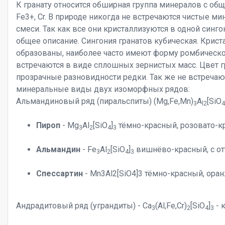
К гранату относится обширная группа минералов с об
Fe3+, Cr. В природе никогда не встречаются чистые 
смеси. Так как все они кристаллизуются в одной синг
общее описание. Сингония гранатов кубическая. Крис
образованы, наиболее часто имеют форму ромбическо
встречаются в виде сплошных зернистых масс. Цвет 
прозрачные разновидности редки. Так же не встречаю
минеральные виды двух изоморфных рядов:
Альмандиновый ряд (пиральспиты) (Mg,Fe,Mn)
A
[SiO
3
l2
4
Пироп
- Mg
Al
[SiO
]
тёмно-красный, розовато-к
3
2
4
3
Альмандин
- Fe
Al
[SiO
]
вишнёво-красный, с от
3
2
4
3
Спессартин
- Mn3Al2[SiO4]3 тёмно-красный, ор
Андрадитовый ряд (уграндиты) - Ca
(Al,Fe,Cr)
[SiO
]
- 
3
2
4
3