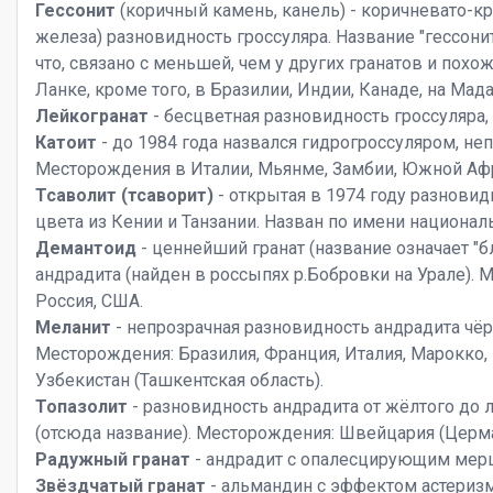
Гессонит
(коричный камень, канель) - коричневато-кр
железа) разновидность гроссуляра. Название "гессонит
что, связано с меньшей, чем у других гранатов и пох
Ланке, кроме того, в Бразилии, Индии, Канаде, на Мад
Лейкогранат
- бесцветная разновидность гроссуляра, 
Катоит
- до 1984 года назвался гидрогроссуляром, не
Месторождения в Италии, Мьянме, Замбии, Южной Афри
Тсаволит (тсаворит)
- открытая в 1974 году разновид
цвета из Кении и Танзании. Назван по имени националь
Демантоид
- ценнейший гранат (название означает "б
андрадита (найден в россыпях р.Бобровки на Урале). М
Россия, США.
Меланит
- непрозрачная разновидность андрадита чёр
Месторождения: Бразилия, Франция, Италия, Марокко,
Узбекистан (Ташкентская область).
Топазолит
- разновидность андрадита от жёлтого до л
(отсюда название). Месторождения: Швейцария (Церма
Радужный гранат
- андрадит с опалесцирующим мер
Звёздчатый гранат
- альмандин с эффектом астеризм