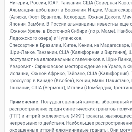
Нигерии, России, ЮАР, Танзании, США (Северная Карол
Альмандин добывают в Бразилии, Индии, Мадагаскаре,
(Аляска, Форт-Врангель, Колорадо, Южная Дакота, Мичи
Японии, Замбии. В России альмандины известны ещё с X
Южном Урале, в Восточной Сибири (по р. Маме). Наибо
Ладожского озера) и Чупинское.
Спессартин в Бразилии, Китае, Кении, на Мадагаскаре,
Шри-Ланке, Танзании, США (Калифорния и Виргиния),
поступают из аллювиальных галечников в Шри-Ланке,
Уваровит - Сарановское месторождение на Урале, в Ф
Испании, Южной Африке, Тайване, США (Калифорния), 
Гроссуляр в Канаде (Квебек), Кении, Мали, Пакистане
Танзании, США (Вермонт), Италии (Ломбардия, Трентино
Применение.
Полудрагоценный камень, абразивный и
распространение среди синтетических гранатов полу
(ГГГ) и иттрий-железистые (ИЖГ) гранаты, являющие
непрерывного действия. Наибольшее распространени
окрашенные иттрий-алюминиевые гранаты. Они могу