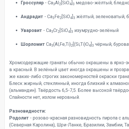
Гроссуляр
- Ca
Al
[SiO
]
медово-жёлтый, бледно
3
2
4
3
Андрадит
- Ca
Fe
[SiO
]
жёлтый, зеленоватый, б
3
2
4
3
Уваровит
- Ca
Cr
[SiO
]
изумрудно-зелёный
3
2
4
3
Шорломит
Ca
(Al,Fe,Ti)
[(Si,Ti)O
]
чёрный, бурова
3
2
4
3
Хромсодержащие гранаты обычно окрашены в ярко-зел
в красный. В зелёный цвет иногда окрашены и прозр
же каких-либо строгих закономерностей окраски грана
Блеск жирный, стеклянный, иногда близкий к алмазно
(альмандин). Твёрдость 6,5-7,5. Более высокой твёрдо
Спайности нет, излом неровный.
Разновидности:
Родолит
- розово-красная разновидность пиропа с а
(Северная Каролина), Шри-Ланке, Бразилии, Замбии, Т