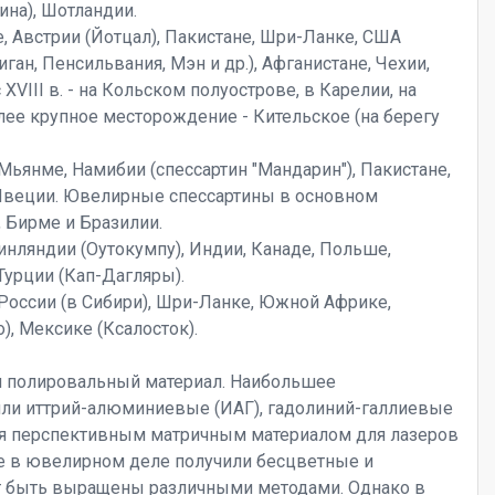
ина), Шотландии.
 Австрии (Йотцал), Пакистане, Шри-Ланке, США
ган, Пенсильвания, Мэн и др.), Афганистане, Чехии,
VIII в. - на Кольском полуострове, в Карелии, на
лее крупное месторождение - Кительское (на берегу
 Мьянме, Намибии (спессартин "Мандарин"), Пакистане,
 Швеции. Ювелирные спессартины в основном
 Бирме и Бразилии.
инляндии (Оутокумпу), Индии, Канаде, Польше,
Турции (Кап-Дагляры).
, России (в Сибири), Шри-Ланке, Южной Африке,
), Мексике (Ксалосток).
 полировальный материал. Наибольшее
чили иттрий-алюминиевые (ИАГ), гадолиний-галлиевые
ся перспективным матричным материалом для лазеров
е в ювелирном деле получили бесцветные и
т быть выращены различными методами. Однако в