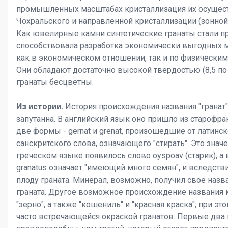
промышленных масштабах кристаллизация их осущест
Чохральского и направленной кристаллизации (зонной
Как ювелирные камни синтетические гранаты стали пр
способствовала разработка экономически выгодных 
как в экономическом отношении, так и по физически
Они обладают достаточно высокой твердостью (8,5 п
гранаты бесцветны.
Из истории.
История происхождения названия "гранат"
запутанна. В английский язык оно пришло из старофр
две формы - gernat и grenat, произошедшие от латинско
санскритского слова, означающего "стирать". Это зна
греческом языке появилось слово oyspoav (старик), а 
granatus означает "имеющий много семян", и вследств
плоду граната. Минерал, возможно, получил свое назв
граната. Другое возможное происхождение названия 
"зерно", а также "кошениль" и "красная краска"; при 
часто встречающейся окраской гранатов. Первые два 