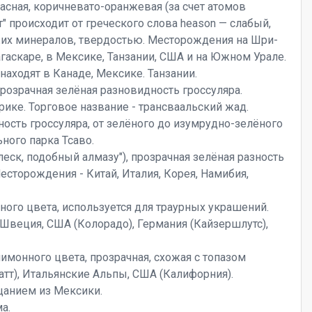
асная, коричневато-оранжевая (за счет атомов
" происходит от греческого слова heason — слабый,
ожих минералов, твердостью. Месторождения на Шри-
агаскаре, в Мексике, Танзании, США и на Южном Урале.
находят в Канаде, Мексике. Танзании.
прозрачная зелёная разновидность гроссуляра.
ке. Торговое название - трансваальский жад.
ность гроссуляра, от зелёного до изумрудно-зелёного
ного парка Тсаво.
леск, подобный алмазу"), прозрачная зелёная разность
есторождения - Китай, Италия, Корея, Намибия,
ного цвета, используется для траурных украшений.
 Швеция, США (Колорадо), Германия (Кайзершлутс),
имонного цвета, прозрачная, схожая с топазом
тт), Итальянские Альпы, США (Калифорния).
цанием из Мексики.
а.