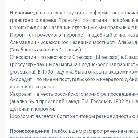
Название
дано по сходству цвета и формы первонача
гранатового дерева. "Гранатус" по-латыни - подобный з
Происхождение названий отдельных минеральных вид
Пироп - от греческого "пиропос" - подобный огню, наз
Альмандин - искаженное название местности Алабанда
("алабандская вениса" Плиния).
Спессартин - по местности Спессарт (Шпессарт) в Бава
Гроссуляр - так была названа бледно-зелёная разнос
grossularia). В 1790 году она была открыта академико
Андрадит - по имени португальского минералога д'Анд
железистый гранат.
Уваровит - в честь российского министра просвещения 
(анализ был произведён акад. Г.И. Гессом в 1832 г.). 
щеточки и корочки.
Шорломит является богатой титаном разновидностью 
Происхождение
. Наибольшим распространением пол