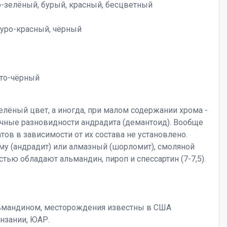
-зелёный, бурый, красный, бесцветный
уро-красный, чёрный
то-чёрный
ёный цвет, а иногда, при малом содержании хрома -
ачные разновидности андрадита (демантоид). Вообще
тов в зависимости от их состава не установлено.
му (андрадит) или алмазный (шорломит), смоляной
стью обладают альмандин, пироп и спессартин (7-7,5).
льмандином, месторождения известны в США
анзании, ЮАР.