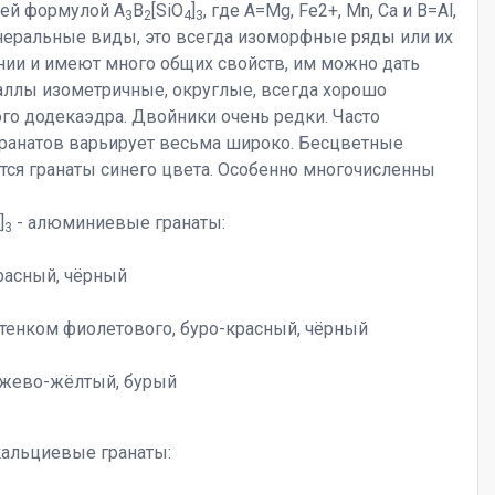
щей формулой A
B
[SiO
]
, где A=Mg, Fe2+, Mn, Ca и B=Al,
3
2
4
3
минеральные виды, это всегда изоморфные ряды или их
онии и имеют много общих свойств, им можно дать
таллы изометричные, округлые, всегда хорошо
го додекаэдра. Двойники очень редки. Часто
гранатов варьирует весьма широко. Бесцветные
тся гранаты синего цвета. Особенно многочисленны
]
- алюминиевые гранаты:
3
расный, чёрный
тенком фиолетового, буро-красный, чёрный
анжево-жёлтый, бурый
кальциевые гранаты: