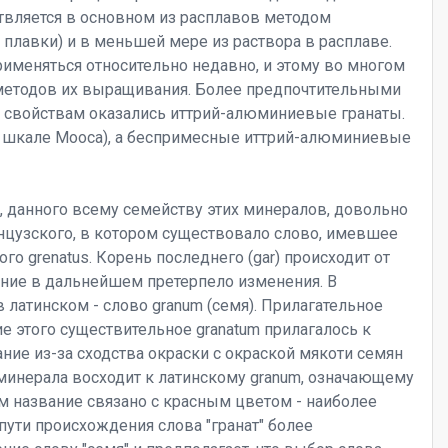
вляется в основном из расплавов методом
 плавки) и в меньшей мере из раствора в расплаве.
именяться относительно недавно, и этому во многом
методов их выращивания. Более предпочтительными
м свойствам оказались иттрий-алюминиевые гранаты.
о шкале Мооса), а беспримесные иттрий-алюминиевые
, данного всему семейству этих минералов, довольно
анцузского, в котором существовало слово, имевшее
го grenatus. Корень последнего (gar) происходит от
чение в дальнейшем претерпело изменения. В
в латинском - слово granum (семя). Прилагательное
ие этого существительное granatum прилагалось к
ание из-за сходства окраски с окраской мякоти семян
минерала восходит к латинскому granum, означающему
этом название связано с красным цветом - наиболее
пути происхождения слова "гранат" более