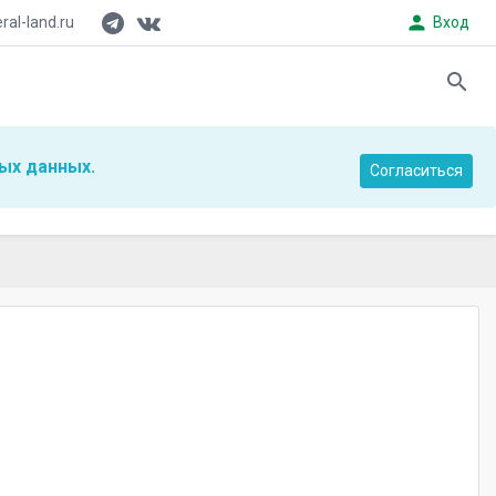
person
al-land.ru
Вход
search
ых данных.
Согласиться