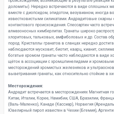
происхождения, возникающие в результате реакции к
доломиты). Нередко встречаются в виде сплошных масс
вместе с диопсидом, эпидотом, везувианом, иногда в
известковистыми силикатами. Андрадитовые скарны
контактового происхождения. Спессартин часто встреч
алмазоносных кимберлитах. Гранаты широко распрост
хлоритовых, тальковых, амфиболовых и др. Состав об
пород. Кристаллы гранатов в сланцах нередко достигаю
наблюдаются мусковит, биотит, кварц, кианит, силлиман
богатые хромом гранаты часто наблюдаются в виде х
щёток в ассоциации с хромшпинелидами и хромовыми 
месторождений хромистых железняков и ультраоснов
выветривания гранаты, как относительно стойкие в х
Месторождения:
Андрадит встречается в месторождениях Магнитная гора
Китае, Италии, Корее, Намибии, США, Бразилии, Фран
(Валь-Маленко), Канаде (Кассиар), Норвегия (Арендаль
Ювелирный пироп известен в Чехии (Бгемия), Аргентин