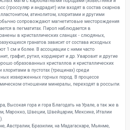
ислых магм с карбонатными породами (известняки и
 (гроссуляр и андрадит) или входят в состав скарнов
олластонитом, атинолитом, хлоритами и другими
 обычно сопровождают магнетитовые месторождения
ается в пегматитах. Пироп наблюдается в
ранены в кристаллических сланцах - слюдяных,
разующихся гранатов зависит от состава исходных
т 1 см и более. В ассоциации с ними часто
ит, графит, рутил, кордиерит и др. Уваровит и другие
орошо образованных кристаллов и кристаллических
хлоритами в пустотах (трещинах) среди
ных изверженных горных пород. В процессе
имическом отношении минералы, переходят в россыпи.
, Высокая гора и гора Благодать на Урале, а так же в
ции, Марокко, Швеции, Швейцарии, Мексике, Италии
).
е, Австралии, Бразилии, на Мадагаскаре, Мьянме,