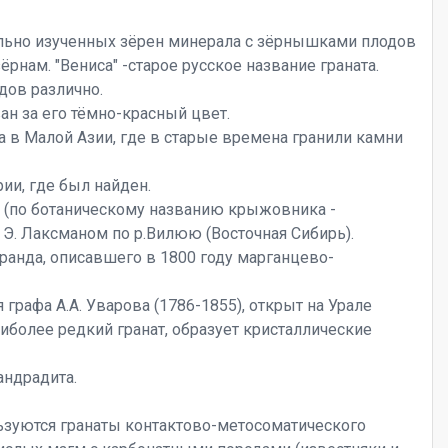
льно изученных зёрен минерала с зёрнышками плодов
ёрнам. "Вениса" -старое русское название граната.
ов различно.
ван за его тёмно-красный цвет.
 в Малой Азии, где в старые времена гранили камни
рии, где был найден.
ть (по ботаническому названию крыжовника -
м Э. Лаксманом по р.Вилюю (Восточная Сибирь).
ранда, описавшего в 1800 году марганцево-
графа А.А. Уварова (1786-1855), открыт на Урале
Наиболее редкий гранат, образует кристаллические
андрадита.
ьзуются гранаты контактово-метосоматического