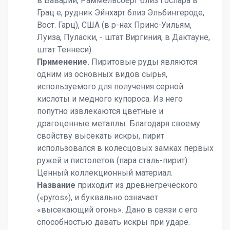
в Баварии, Раммельсберг близ Гослара в
Грац е, рудник Эйнхарт близ Эльбингероде,
Вост. Гарц), США (в р-нах Принс-Уильям,
Луиза, Пуласки, - штат Виргиния, в Дактауне,
штат Теннеси).
Применение.
Пиритовые руды являются
одним из основных видов сырья,
используемого для получения серной
кислоты и медного купороса. Из него
попутно извлекаются цветные и
драгоценные металлы. Благодаря своему
свойству высекать искры, пирит
использовался в колесцовых замках первых
ружей и пистолетов (пара сталь-пирит).
Ценный коллекционный материал.
Название
приходит из древнегреческого
(«pyros»), и буквально означает
«высекающий огонь». Дано в связи с его
способностью давать искры при ударе.