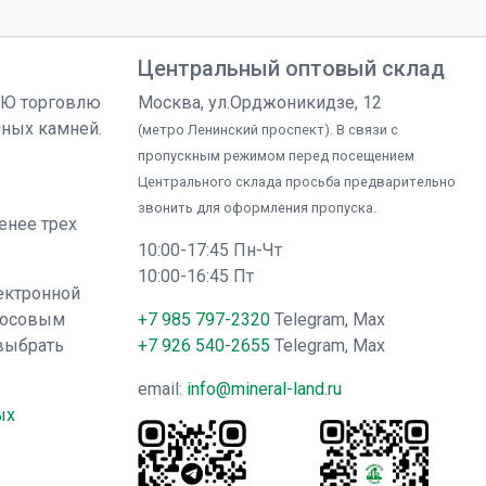
Центральный оптовый склад
УЮ торговлю
Москва, ул.Орджоникидзе, 12
чных камней.
(метро Ленинский проспект). В связи с
пропускным режимом перед посещением
Центрального склада просьба предварительно
звонить для оформления пропуска.
менее трех
10:00-17:45 Пн-Чт
10:00-16:45 Пт
ектронной
лосовым
+7 985 797-2320
Telegram, Max
выбрать
+7 926 540-2655
Telegram, Max
email:
info@mineral-land.ru
ых