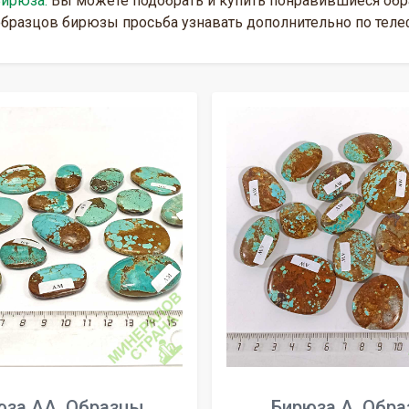
ирюза.
Вы можете подобрать и купить понравившиеся об
образцов бирюзы просьба узнавать дополнительно по телеф
юза АА. Образцы
Бирюза А. Обр