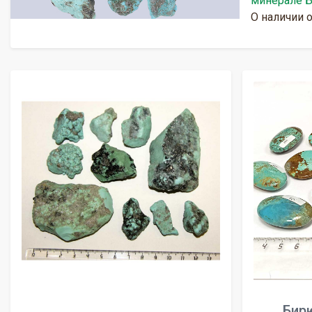
минерале Б
О наличии 
Бир