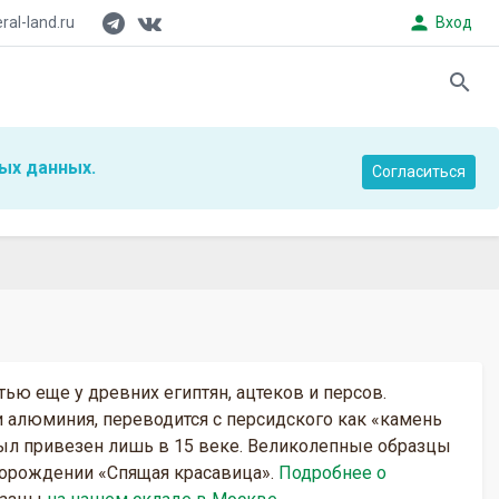
person
al-land.ru
Вход
search
ых данных.
Согласиться
ью еще у древних египтян, ацтеков и персов.
алюминия, переводится с персидского как «камень
), был привезен лишь в 15 веке. Великолепные образцы
торождении «Спящая красавица».
Подробнее о