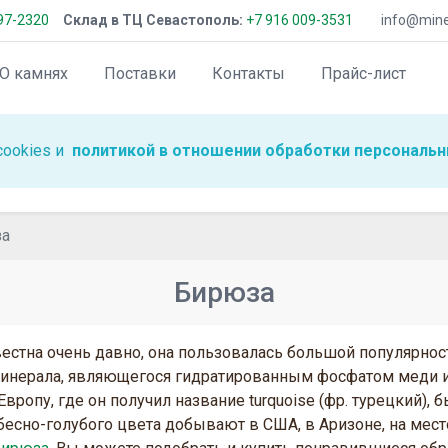
97-2320
Склад в ТЦ Севастополь:
+7 916 009-3531
info@miner
О камнях
Поставки
Контакты
Прайс-лист
cookies и
политикой в отношении обработки персональн
за
Бирюза
естна очень давно, она пользовалась большой популярност
инерала, являющегося гидратированным фосфатом меди и 
 Европу, где он получил название turquoise (фр. турецкий
есно-голубого цвета добывают в США, в Аризоне, на мес