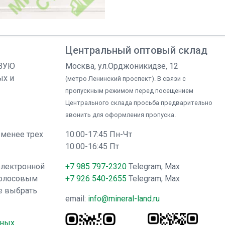
Центральный оптовый склад
ОВУЮ
Москва, ул.Орджоникидзе, 12
ых и
(метро Ленинский проспект). В связи с
пропускным режимом перед посещением
Центрального склада просьба предварительно
звонить для оформления пропуска.
 менее трех
10:00-17:45 Пн-Чт
10:00-16:45 Пт
электронной
+7 985 797-2320
Telegram, Max
голосовым
+7 926 540-2655
Telegram, Max
е выбрать
email:
info@mineral-land.ru
нных