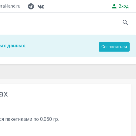
person
al-land.ru
Вход
search
ых данных.
Согласиться
ах
я пакетиками по 0,050 гр.